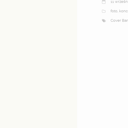
11 wrześn
foto
,
konc
Cover Ba