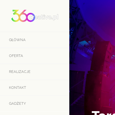
GŁÓWNA
OFERTA
REALIZACJE
KONTAKT
GADŻETY