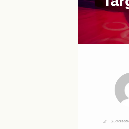
Tar
360creativ