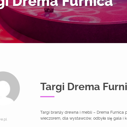
gi Drema Furnica
Targi Drema Furn
Targi branży drewna i mebli – Drema Furnica 
wieczorem, dla wystawców, odbyła się gala i k
e.pl