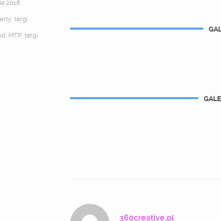
ia 2018
erty
,
targi
GAL
nd
,
MTP
,
targi
GALE
360creative.pl