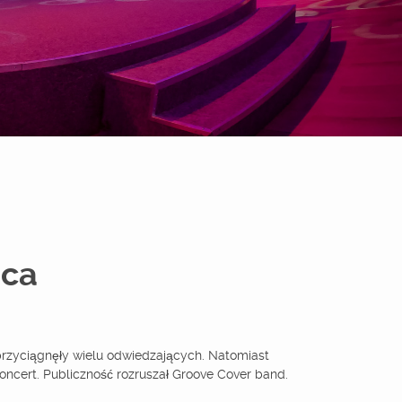
ica
przyciągnęły wielu odwiedzających. Natomiast
oncert. Publiczność rozruszał Groove Cover band.